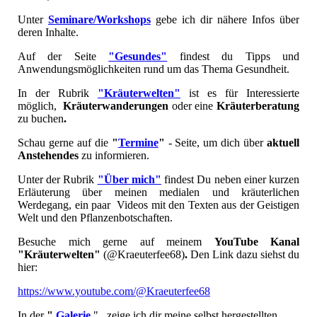
Unter
Seminare/Workshops
gebe ich dir nähere Infos über
deren Inhalte.
Auf der Seite
"Gesundes"
findest du Tipps und
Anwendungsmöglichkeiten rund um das Thema Gesundheit.
In der Rubrik
"Kräuterwelten"
ist es für Interessierte
möglich,
Kräuterwanderungen
oder eine
Kräuterberatung
zu buchen
.
Schau gerne auf die
"
Termine
"
- Seite, um dich über
aktuell
Anstehendes
zu informieren.
Unter der Rubrik
"Über mich"
findest Du neben einer kurzen
Erläuterung über meinen medialen und kräuterlichen
Werdegang, ein paar Videos mit den Texten aus der Geistigen
Welt und den Pflanzenbotschaften.
Besuche mich gerne auf meinem
YouTube Kanal
"Kräuterwelten"
(@Kraeuterfee68)
.
Den Link dazu siehst du
hier:
https://www.youtube.com/@Kraeuterfee68
In der
"
Galerie
" zeige ich dir meine selbst hergestellten