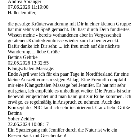
Andrea Spranger
07.06.2026
11:19:00
Hallo Jennifer,
die gestrige Kräuterwanderung mit Dir in einer kleinen Gruppe
hat mir sehr viel Spaß gemacht. Du hast durch Dein fundiertes
Wissen meine - bereits vorhandenen aber in Vergessenheit
geratenen-­Krä­uterkenntnisse wieder zum Leben erweckt.
Dafür danke ich Dir sehr. ... ich freu mich auf die nächste
Wanderung ... liebe Grüße
Bettina Gehrke
02.05.2026
13:32:55
Klangschalen-Massage:
Ende April war ich für ein paar Tage in Nordfriesland für eine
kleine Auszeit vom stressigen Alltag. Eine Freundin empfahl
mir eine Klangschalen-Massage bei Jennifer. Es hat mir sehr
gut getan, ich empfehle es unbedingt weiter. Die Praxis ist sehr
liebevoll eingerichtet und man kann gut zur Ruhe kommen. Ich
erwäge, es regelmäßig in Anspruch zu nehmen. Auch das
Konzept des NIC fand ich sehr inspirierend. Ganz liebe Grüße
Bettina
Soher Zeidler
22.06.2024
10:08:17
Ein Spaziergang mit Jennifer durch die Natur ist wie ein
Riesen Sack mit Geschenken!